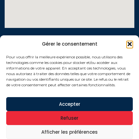
LIENS UTILES
Gérer le consentement
Contactez-nous
Pour vous offrir la meilleure expérience possible, nous utilisons des
technologies comme les cookies pour stocker et/ou accéder aux
Qui sommes-nous ?
informations de votre appareil. En acceptant ces technologies, vous
nous autorisez à traiter des données telles que votre comportement de
Conditions générales de vente
navigation ou vos identifiants uniques sur ce site. Le refus ou le retrait
de votre consentement peut affecter certaines fonctionnalités.
Politique de confidentialité
Mentions légales
Accepter
Refuser
©2026 Tout droit réservé à AADAEL
Afficher les préférences