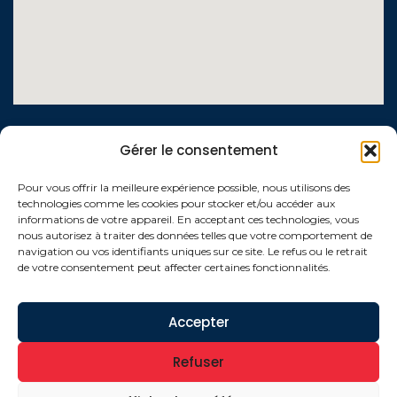
LIENS UTILES
Gérer le consentement
Contactez-nous
Pour vous offrir la meilleure expérience possible, nous utilisons des
technologies comme les cookies pour stocker et/ou accéder aux
Qui sommes-nous ?
informations de votre appareil. En acceptant ces technologies, vous
nous autorisez à traiter des données telles que votre comportement de
Conditions générales de vente
navigation ou vos identifiants uniques sur ce site. Le refus ou le retrait
de votre consentement peut affecter certaines fonctionnalités.
Politique de confidentialité
Mentions légales
Accepter
Refuser