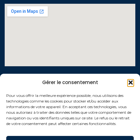
LIENS UTILES
Gérer le consentement
Contactez-nous
Pour vous offrir la meilleure expérience possible, nous utilisons des
technologies comme les cookies pour stocker et/ou accéder aux
Qui sommes-nous ?
informations de votre appareil. En acceptant ces technologies, vous
nous autorisez à traiter des données telles que votre comportement de
Conditions générales de vente
navigation ou vos identifiants uniques sur ce site. Le refus ou le retrait
de votre consentement peut affecter certaines fonctionnalités.
Politique de confidentialité
Mentions légales