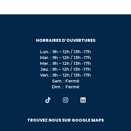
sécurisée
Évitez les oublis ou erreurs 
administratives
Accompagnement immédiat dès 
HORRAIRES D'OUVERTURES
votre arrivée
Lun. : 9h – 12h / 13h -17h
Mar. : 9h – 12h / 13h -17h
Mer. : 9h – 12h / 13h -17h
Jeu. : 9h – 12h / 13h -17h
Ven. : 9h – 12h / 13h -17h
Sam. : Fermé
Dim. : Fermé
TROUVEZ NOUS SUR GOOGLE MAPS