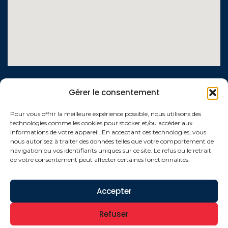
LIENS UTILES
Gérer le consentement
Contactez-nous
Pour vous offrir la meilleure expérience possible, nous utilisons des
technologies comme les cookies pour stocker et/ou accéder aux
Qui sommes-nous ?
informations de votre appareil. En acceptant ces technologies, vous
nous autorisez à traiter des données telles que votre comportement de
Conditions générales de vente
navigation ou vos identifiants uniques sur ce site. Le refus ou le retrait
de votre consentement peut affecter certaines fonctionnalités.
Politique de confidentialité
Mentions légales
Accepter
Refuser