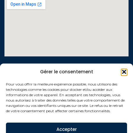
LIENS UTILES
Gérer le consentement
Contactez-nous
Pour vous offrir la meilleure expérience possible, nous utilisons des
technologies comme les cookies pour stocker et/ou accéder aux
Qui sommes-nous ?
informations de votre appareil. En acceptant ces technologies, vous
nous autorisez à traiter des données telles que votre comportement de
Conditions générales de vente
navigation ou vos identifiants uniques sur ce site. Le refus ou le retrait
de votre consentement peut affecter certaines fonctionnalités.
Politique de confidentialité
Mentions légales
Accepter